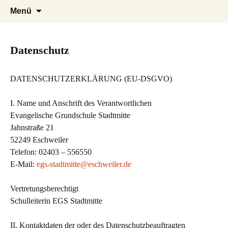
Herzlich willkommen auf der Internetseite
Zum
Suchen
EGS Stadtmitte Eschweiler
Menü
Inhalt
der Evangelischen Grundschule Stadtmitte
nach:
springen
in Eschweiler
Datenschutz
DATENSCHUTZERKLÄRUNG (EU-DSGVO)
I. Name und Anschrift des Verantwortlichen
Evangelische Grundschule Stadtmitte
Jahnstraße 21
52249 Eschweiler
Telefon: 02403 – 556550
E-Mail:
egs-stadtmitte@eschweiler.de
Vertretungsberechtigt
Schulleiterin EGS Stadtmitte
II. Kontaktdaten der oder des Datenschutzbeauftragten