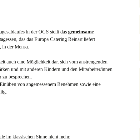
Grundschule
Offenen Ganztag
Projekte
Gewaltfrei Lernen
agesablaufes in der OGS stellt das
gemeinsame
Schulobstprogramm
und
tagessen, das das Europa Catering Reinart liefert
), in der Mensa.
Gesund macht Schule
schnell & easy abKucken
Rucksack Schule
zeit auch eine Möglichkeit dar, sich vom anstrengenden
tärken und mit anderen Kindern und den Mitarbeiter/innen
Deutsch lernen mit Socke
Elterncafé
n zu besprechen.
as Einüben von angemessenem Benehmen sowie eine
Englisch lernen mit
Sportveranstaltungen
David & Red
tig.
GemüseAckerdemie
GemüseAckerdemie
Nachhaltigkeit
Klimaschutzpreis
1000 Bäume – Jeder
Baum zählt!
le im klassischen Sinne nicht mehr.