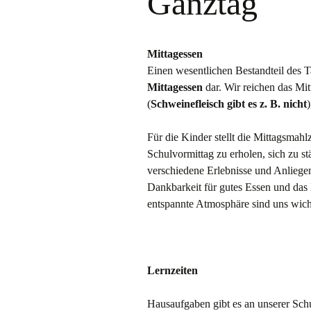
Ganztag
Informationen zum
Schulalltag
Gottesdienst
Theater
Mittagessen
Einen wesentlichen Bestandteil des T
Zahnprophylaxe 
Mittagessen
dar. Wir reichen das Mit
Fluoridierung
(
Schweinefleisch gibt es z. B. nicht
Lernvideos
Für die Kinder stellt die Mittagsmahl
Schulvormittag zu erholen, sich zu s
verschiedene Erlebnisse und Anliege
Dankbarkeit für gutes Essen und d
entspannte Atmosphäre sind uns wich
Lernzeiten
Hausaufgaben gibt es an unserer Schu