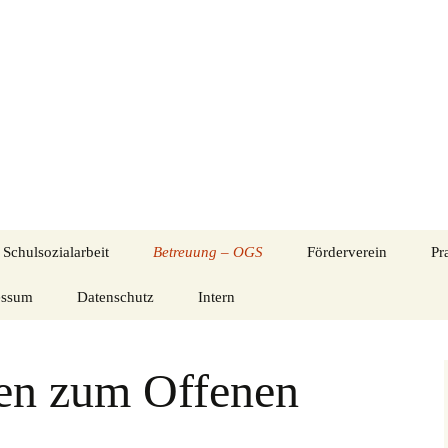
nternetseite der Evangelischen Grundschule S
itte Eschweiler
Schulsozialarbeit
Betreuung – OGS
Förderverein
Pr
essum
Datenschutz
Kontaktdaten Betreuung
Intern
Über uns
Informationen
Aktuelles aus der OGS
Kommunikation EGS
Flyer des Förderverein
Elternabend 09.06.2022
(intern)
en zum Offenen
ogramme
BiSS-Transfer – Lese-
Gruppen und
Mitgliederversammlu
und Schreibförderung
Mitarbeiter*innen
Aktivitäten
Musikalische
Informationen zum