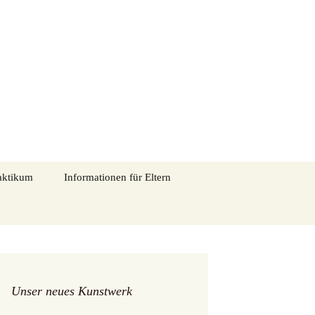
tadtmitte in Eschweiler
Suchen
aktikum
Informationen für Eltern
nach:
Entschuldigung im
Schriftliche
Krankheitsfall
Entschuldigung_Vorlage
s
„Alle Kinder essen mit“
ngen
Schulpsychologie
Unser neues Kunstwerk
Elternmitwirkung