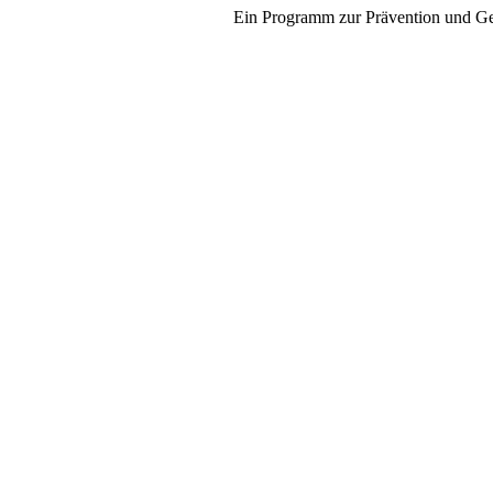
Informationen zum
Ein Programm zur Prävention und Ge
Schulalltag
Gottesdienst
Theater
Zahnprophylaxe 
Fluoridierung
Lernvideos