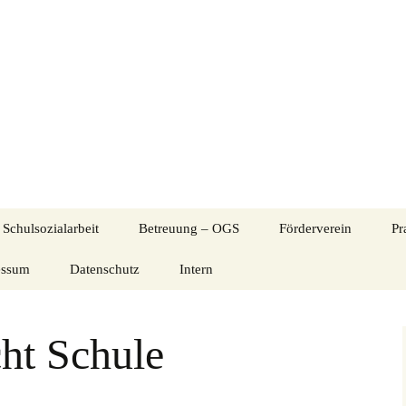
nternetseite der Evangelischen Grundschule S
itte Eschweiler
Schulsozialarbeit
Betreuung – OGS
Förderverein
Pr
essum
Datenschutz
Kontaktdaten Betreuung
Intern
Über uns
Informationen
Aktuelles aus der OGS
Kommunikation EGS
Flyer des Förderverei
Elternabend 09.06.2022
(intern)
ht Schule
ogramme
BiSS-Transfer – Lese-
Gruppen und
Mitgliederversammlu
und Schreibförderung
Mitarbeiter*innen
Aktivitäten
Musikalische
Informationen zum