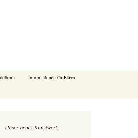
tadtmitte in Eschweiler
Suchen
aktikum
Informationen für Eltern
nach:
Entschuldigung im
Schriftliche
Krankheitsfall
Entschuldigung_Vorlage
ns
„Alle Kinder essen mit“
ngen
Schulpsychologie
Unser neues Kunstwerk
Elternmitwirkung