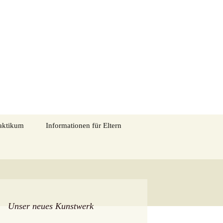
tadtmitte in Eschweiler
Suchen
aktikum
Informationen für Eltern
nach:
Entschuldigung im
Schriftliche
Krankheitsfall
Entschuldigung_Vorlage
ns
„Alle Kinder essen mit“
ngen
Schulpsychologie
Unser neues Kunstwerk
Elternmitwirkung