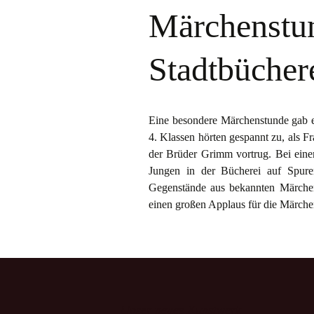
Informationen zum
Märchenstun
Schulalltag
Gottesdienst
Theater
Stadtbücher
Zahnprophylaxe 
Fluoridierung
Eine besondere Märchenstunde gab es
Lernvideos
4. Klassen hörten gespannt zu, als 
der Brüder Grimm vortrug. Bei ein
Jungen in der Bücherei auf Spuren
Gegenstände aus bekannten Märchen
einen großen Applaus für die Märche
Unser neues Kunstwerk