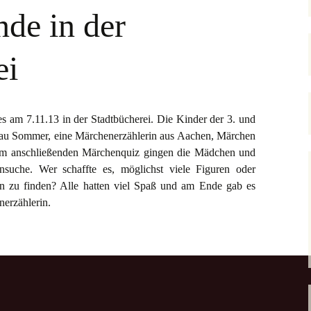
Grundschule
Offenen Ganztag
de in der
Projekte
Gewaltfrei Lernen
ei
Schulobstprogramm
und
Gesund macht Schule
 am 7.11.13 in der Stadtbücherei. Die Kinder der 3. und
schnell & easy abKucken
Rucksack Schule
Frau Sommer, eine Märchenerzählerin aus Aachen, Märchen
em anschließenden Märchenquiz gingen die Mädchen und
Deutsch lernen mit Socke
Elterncafé
suche. Wer schaffte es, möglichst viele Figuren oder
 zu finden? Alle hatten viel Spaß und am Ende gab es
Englisch lernen mit
Sportveranstaltungen
David & Red
nerzählerin.
GemüseAckerdemie
GemüseAckerdemie
Nachhaltigkeit
Klimaschutzpreis
1000 Bäume – Jeder
Baum zählt!