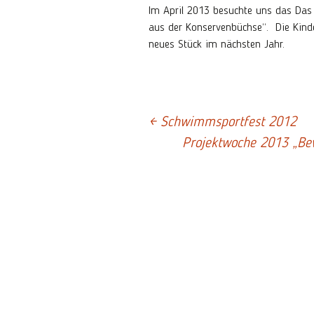
Informationen zum
Im April 2013 besuchte uns das Das
Schulalltag
Gottesdienst
aus der Konservenbüchse“. Die Kinde
neues Stück im nächsten Jahr.
Theater
Zahnprophylaxe u
Fluoridierung
←
Schwimmsportfest 2012
Beitrags-
Lernvideos
Projektwoche 2013 „Be
Navigation