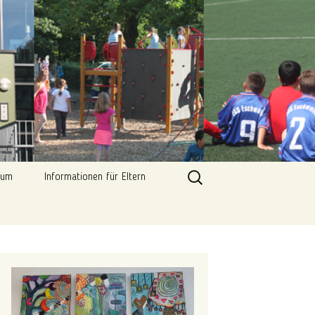
tmitte in Eschweiler
Suchen
kum
Informationen für Eltern
nach:
Entschuldigung im
Schriftliche
Krankheitsfall
Entschuldigung_Vorlage
„Alle Kinder essen mit“
Schulpsychologie
Elternmitwirkung