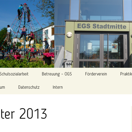
ternetseite der Evangelischen Grundschule Stad
tte Eschweiler
Schulsozialarbeit
Betreuung – OGS
Förderverein
Prakti
sum
Datenschutz
Kontaktdaten Betreuung
Intern
Über uns
Informationen Elternabend
Aktuelles aus der OGS
Kommunikation EGS
Flyer des Fördervereins
09.06.2022
(intern)
ter 2013
ogramme
BiSS-Transfer – Lese- und
Gruppen und
Mitgliederversammlungen
Schreibförderung
Mitarbeiter*innen
Aktivitäten
Musikalische Grundschule
Informationen zum