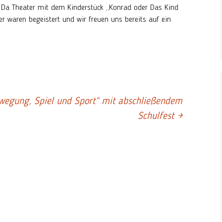
Offenen Ganztag
 Da Theater mit dem Kinderstück „Konrad oder Das Kind
Projekte
r waren begeistert und wir freuen uns bereits auf ein
Gewaltfrei Lernen
Schulobstprogramm
nd
Gesund macht Schule
Rucksack Schule
schnell & easy abKucken
wegung, Spiel und Sport“ mit abschließendem
Elterncafé
Deutsch lernen mit Socke
Schulfest
→
Sportveranstaltungen
Englisch lernen mit David
& Red
GemüseAckerdemie
GemüseAckerdemie
Nachhaltigkeit
Klimaschutzpreis
1000 Bäume – Jeder
Baum zählt!