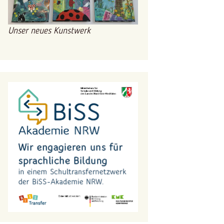
Ferienordnung NRW
Unser neues Kunstwerk
Masernschutzgesetz
Ansteckende Krankheiten
Wiederzulassungstabelle
Kopfläuse
Elterninfo Arabisch
Krätze (Skabies)
Elterninfo Russisch
Antrag Beurlaubung
Elterninfo Türkisch
Schülerinnen und Schüler
Leihvertrag iPads
Nutzungsbedingungen
Medien