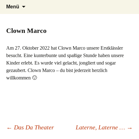
Herzlich willkommen auf der Internetseite
Zum
Suchen
EGS Stadtmitte Eschweiler
Menü
Inhalt
der Evangelischen Grundschule Stadtmitte
nach:
springen
in Eschweiler
Clown Marco
Am 27. Oktober 2022 hat Clown Marco unsere Erstklässler
besucht. Eine kunterbunte und spaßige Stunde haben unsere
Kinder erlebt. Es wurde viel gelacht, jongliert und sogar
gezaubert. Clown Marco – du bist jederzeit herzlich
willkommen 🙂
Beitrags-
←
Das Da Theater
Laterne, Laterne …
→