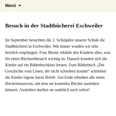
Herzlich willkommen auf der Internetseite
Zum
Suchen
EGS Stadtmitte Eschweiler
Menü
Inhalt
der Evangelischen Grundschule Stadtmitte
nach:
springen
in Eschweiler
Besuch in der Stadtbücherei Eschweiler
Im September besuchten die 2. Schuljahre unserer Schule die
Stadtbücherei in Eschweiler. Wie immer wurden wir sehr
herzlich empfangen. Frau Moritz erklärte den Kindern alles, was
für einen Büchereibesuch wichtig ist. Danach konnten sich die
Kinder auf ein Bilderbuchkino freuen. Zum Bilderbuch „Die
Geschichte vom Lösen, der nicht schreiben konnte“ schrieben
die Kinder eigene kurze Briefe. Am Ende erhielten alle einen
Büchereiausweis, mit dem sie kostenlos Bücher ausleihen
können. Ausleihen durften sie natürlich auch sofort!