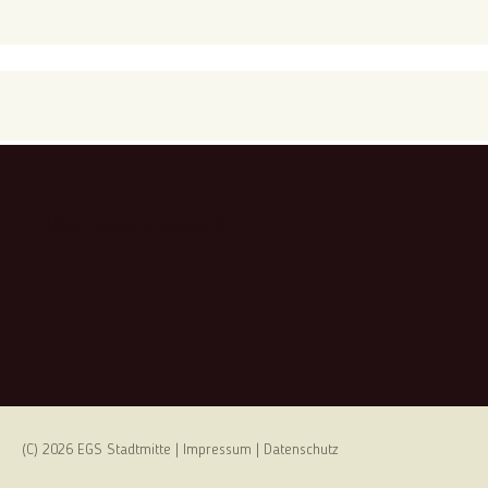
Unser neues Kunstwerk
(C) 2026 EGS Stadtmitte |
Impressum
|
Datenschutz