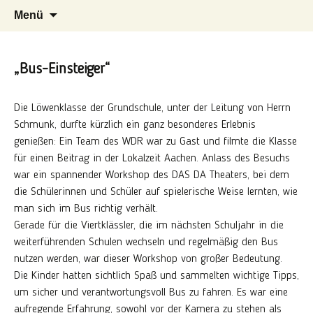
Herzlich willkommen auf der Internetseite
Zum
Suchen
EGS Stadtmitte Eschweiler
Menü
der Evangelischen Grundschule Stadtmitte in
Inhalt
nach:
springen
Eschweiler
„Bus-Einsteiger“
Die Löwenklasse der Grundschule, unter der Leitung von Herrn
Schmunk, durfte kürzlich ein ganz besonderes Erlebnis
genießen: Ein Team des WDR war zu Gast und filmte die Klasse
für einen Beitrag in der Lokalzeit Aachen. Anlass des Besuchs
war ein spannender Workshop des DAS DA Theaters, bei dem
die Schülerinnen und Schüler auf spielerische Weise lernten, wie
man sich im Bus richtig verhält.
Gerade für die Viertklässler, die im nächsten Schuljahr in die
weiterführenden Schulen wechseln und regelmäßig den Bus
nutzen werden, war dieser Workshop von großer Bedeutung.
Die Kinder hatten sichtlich Spaß und sammelten wichtige Tipps,
um sicher und verantwortungsvoll Bus zu fahren. Es war eine
aufregende Erfahrung, sowohl vor der Kamera zu stehen als