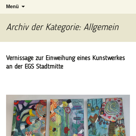
Herzlich willkommen auf der Internetseite
Zum
Suchen
EGS Stadtmitte Eschweiler
Menü
der Evangelischen Grundschule Stadtmitte in
Inhalt
nach:
springen
Eschweiler
Archiv der Kategorie: Allgemein
Vernissage zur Einweihung eines Kunstwerkes
an der EGS Stadtmitte