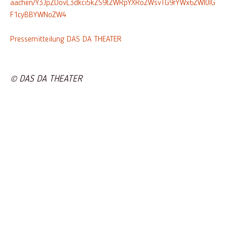
aachen/Y3JpZDovL3dkci5kZS9tZWRpYXRoZWsvTG9rYWx6ZWl0IG
F1cyBBYWNoZW4
Pressemitteilung DAS DA THEATER
© DAS DA THEATER