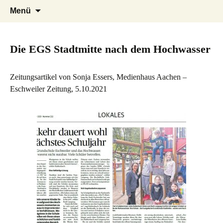
Herzlich willkommen auf der Internetseite
Zum
Suchen
EGS Stadtmitte Eschweiler
Menü
Inhalt
der Evangelischen Grundschule Stadtmitte
nach:
springen
in Eschweiler
Die EGS Stadtmitte nach dem Hochwasser
Zeitungsartikel von Sonja Essers, Medienhaus Aachen –
Eschweiler Zeitung, 5.10.2021