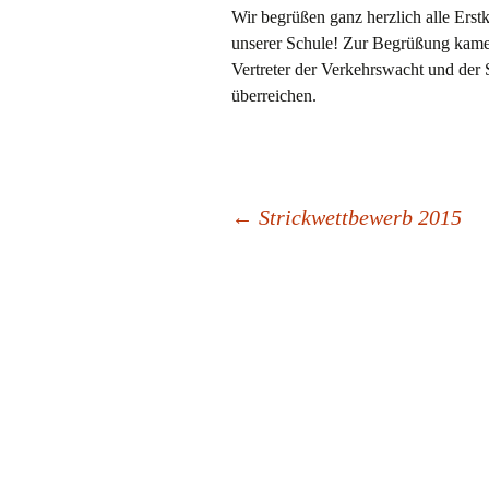
Informationen zum
Wir begrüßen ganz herzlich alle Erst
Schulalltag
Gottesdienst
unserer Schule! Zur Begrüßung kamen
Vertreter der Verkehrswacht und der
Theater
überreichen.
Zahnprophylaxe 
Fluoridierung
Lernvideos
Beitrags-
←
Strickwettbewerb 2015
Navigation