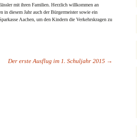
Grundschule
Offenen Ganztag
klässler mit ihren Familien. Herzlich willkommen an
Projekte
 in diesem Jahr auch der Bürgermeister sowie ein
Gewaltfrei Lernen
 Sparkasse Aachen, um den Kindern die Verkehrskragen zu
Schulobstprogramm
und
Gesund macht Schule
schnell & easy abKucken
Rucksack Schule
Der erste Ausflug im 1. Schuljahr 2015
→
Deutsch lernen mit Socke
Elterncafé
Englisch lernen mit
Sportveranstaltungen
David & Red
GemüseAckerdemie
GemüseAckerdemie
Nachhaltigkeit
Klimaschutzpreis
1000 Bäume – Jeder
Baum zählt!