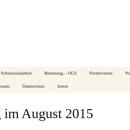
nternetseite der Evangelischen Grundschule S
itte Eschweiler
Schulsozialarbeit
Betreuung – OGS
Förderverein
Pr
essum
Datenschutz
Kontaktdaten Betreuung
Intern
Über uns
Informationen
Aktuelles aus der OGS
Kommunikation EGS
Flyer des Förderverei
Elternabend 09.06.2022
(intern)
 im August 2015
ogramme
BiSS-Transfer – Lese-
Gruppen und
Mitgliederversammlu
und Schreibförderung
Mitarbeiter*innen
Aktivitäten
Musikalische
Informationen zum