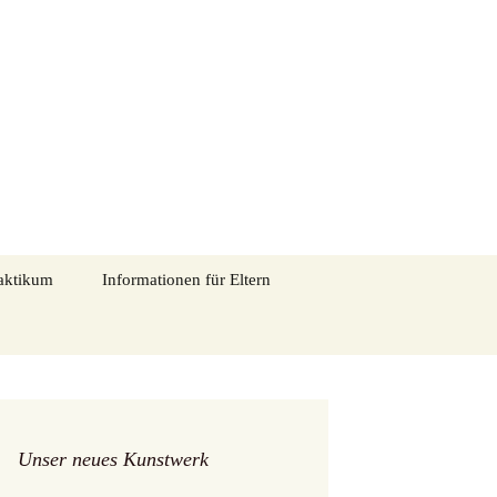
tadtmitte in Eschweiler
Suchen
aktikum
Informationen für Eltern
nach:
Entschuldigung im
Schriftliche
Krankheitsfall
Entschuldigung_Vorlage
ns
„Alle Kinder essen mit“
ngen
Schulpsychologie
Unser neues Kunstwerk
Elternmitwirkung