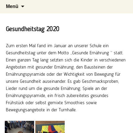
Herzlich willkommen auf der Internetseite
Zum
Suchen
EGS Stadtmitte Eschweiler
Menü
der Evangelischen Grundschule Stadtmitte in
Inhalt
nach:
springen
Eschweiler
Gesundheitstag 2020
Zum ersten Mal fand im Januar an unserer Schule ein
Gesundheitstag unter dem Motto „Gesunde Ernährung “ statt.
Einen ganzen Tag lang setzten sich die Kinder in verschiedenen
Angeboten mit gesunder Ernährung, den Bausteinen der
Ernährungspyramide oder der Wichtigkeit von Bewegung für
unsere Gesundheit auseinander. Es gab Geschmacksproben,
Lieder rund um die gesunde Ernährung, Spiele an der
Ernährungspyramide, ein frisch zubereitetes gesundes
Frühstück oder selbst gemixte Smoothies sowie
Bewegungsangebote in der Turnhalle.